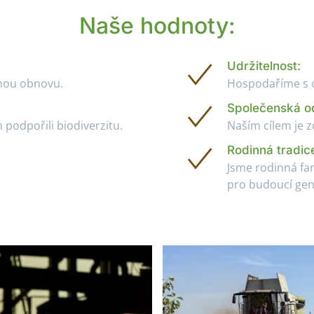
Naše hodnoty:
Udržitelnost:
enou obnovu.
Hospodaříme s o
Společenská o
podpořili biodiverzitu.
Naším cílem je z
Rodinná tradic
Jsme rodinná far
pro budoucí gen