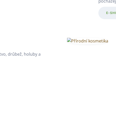
pocházej
E-SH
tvo, drůbež, holuby a