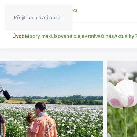
Přejít na hlavní obsah
Úvod
Modrý mák
Lisované oleje
Krmiva
O nás
Aktuality
F