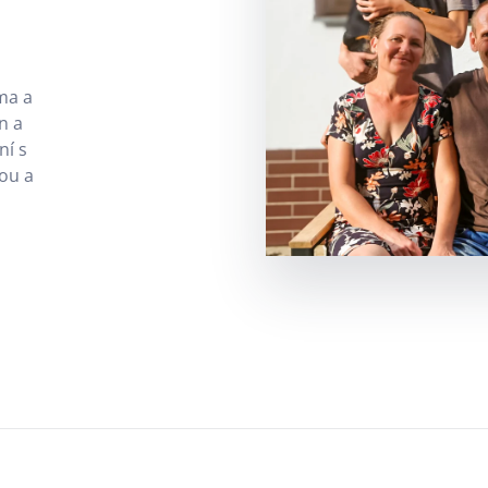
ma a
n a
ní s
vou a