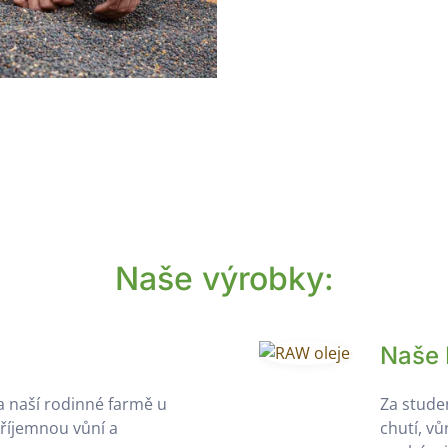
Naše výrobky:
Naše 
 naší rodinné farmě u
Za studen
říjemnou vůní a
chutí, v