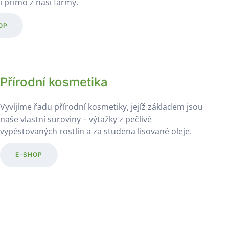
í přímo z naší farmy.
OP
Přírodní kosmetika
Vyvíjíme řadu přírodní kosmetiky, jejíž základem jsou
naše vlastní suroviny – výtažky z pečlivě
vypěstovaných rostlin a za studena lisované oleje.
E-SHOP