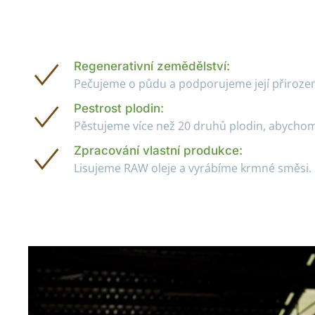
Regenerativní zemědělství:
Pečujeme o půdu a podporujeme její přiroz
Pestrost plodin:
Pěstujeme více než 20 druhů plodin, abychom 
Zpracování vlastní produkce:
Lisujeme RAW oleje a vyrábíme krmné směsi.