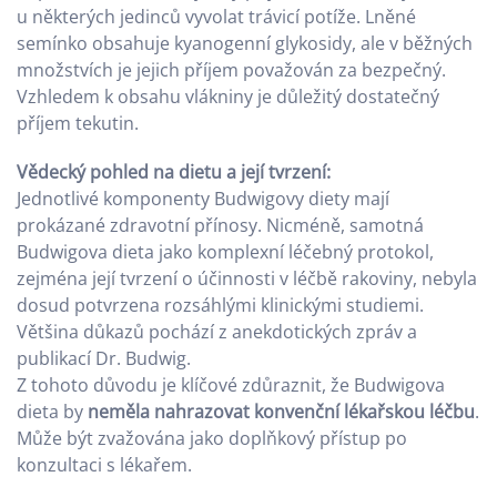
u některých jedinců vyvolat trávicí potíže. Lněné
semínko obsahuje kyanogenní glykosidy, ale v běžných
množstvích je jejich příjem považován za bezpečný.
Vzhledem k obsahu vlákniny je důležitý dostatečný
příjem tekutin.
Vědecký pohled na dietu a její tvrzení:
Jednotlivé komponenty Budwigovy diety mají
prokázané zdravotní přínosy. Nicméně, samotná
Budwigova dieta jako komplexní léčebný protokol,
zejména její tvrzení o účinnosti v léčbě rakoviny, nebyla
dosud potvrzena rozsáhlými klinickými studiemi.
Většina důkazů pochází z anekdotických zpráv a
publikací Dr. Budwig.
Z tohoto důvodu je klíčové zdůraznit, že Budwigova
dieta by
neměla nahrazovat konvenční lékařskou léčbu
.
Může být zvažována jako doplňkový přístup po
konzultaci s lékařem.