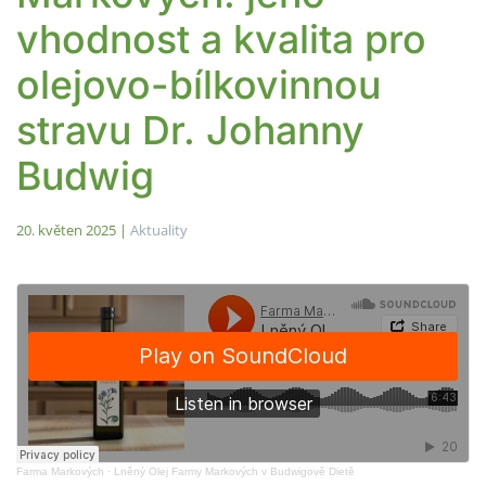
vhodnost a kvalita pro
olejovo-bílkovinnou
stravu Dr. Johanny
Budwig
20. květen 2025
|
Aktuality
Farma Markových
·
Lněný Olej Farmy Markových v Budwigově Dietě