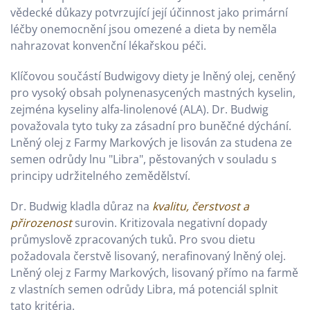
vědecké důkazy potvrzující její účinnost jako primární
léčby onemocnění jsou omezené a dieta by neměla
nahrazovat konvenční lékařskou péči.
Klíčovou součástí Budwigovy diety je lněný olej, ceněný
pro vysoký obsah polynenasycených mastných kyselin,
zejména kyseliny alfa-linolenové (ALA). Dr. Budwig
považovala tyto tuky za zásadní pro buněčné dýchání.
Lněný olej z Farmy Markových je lisován za studena ze
semen odrůdy lnu "Libra", pěstovaných v souladu s
principy udržitelného zemědělství.
Dr. Budwig kladla důraz na
kvalitu, čerstvost a
přirozenost
surovin. Kritizovala negativní dopady
průmyslově zpracovaných tuků. Pro svou dietu
požadovala čerstvě lisovaný, nerafinovaný lněný olej.
Lněný olej z Farmy Markových, lisovaný přímo na farmě
z vlastních semen odrůdy Libra, má potenciál splnit
tato kritéria.