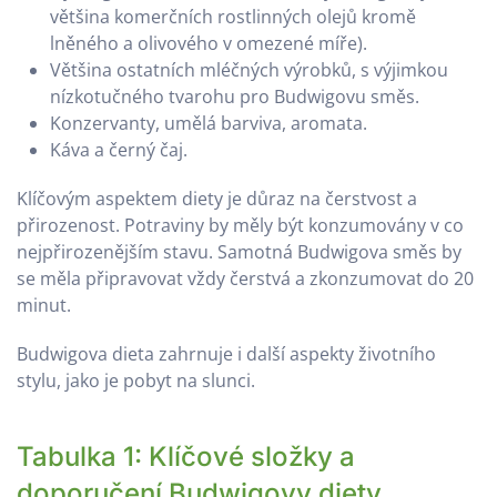
většina komerčních rostlinných olejů kromě
lněného a olivového v omezené míře).
Většina ostatních mléčných výrobků, s výjimkou
nízkotučného tvarohu pro Budwigovu směs.
Konzervanty, umělá barviva, aromata.
Káva a černý čaj.
Klíčovým aspektem diety je důraz na čerstvost a
přirozenost. Potraviny by měly být konzumovány v co
nejpřirozenějším stavu. Samotná Budwigova směs by
se měla připravovat vždy čerstvá a zkonzumovat do 20
minut.
Budwigova dieta zahrnuje i další aspekty životního
stylu, jako je pobyt na slunci.
Tabulka 1: Klíčové složky a
doporučení Budwigovy diety