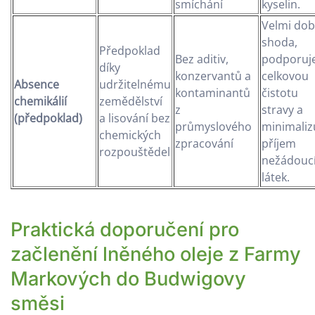
smíchání
kyselin.
Velmi dob
shoda,
Předpoklad
Bez aditiv,
podporuj
díky
konzervantů a
celkovou
Absence
udržitelnému
kontaminantů
čistotu
chemikálií
zemědělství
z
stravy a
(předpoklad)
a lisování bez
průmyslového
minimaliz
chemických
zpracování
příjem
rozpouštědel
nežádouc
látek.
Praktická doporučení pro
začlenění lněného oleje z Farmy
Markových do Budwigovy
směsi