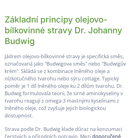
Základní principy olejovo-
bílkovinné stravy Dr. Johanny
Budwig
Jádrem olejovo-bílkovinné stravy je specifická směs,
označovaná jako "Budwigova směs" nebo "Budwigův
krém". Skládá se z kombinace lněného oleje a
nízkotučného tvarohu nebo sýru cottage. Typický
poměr je 1 díl lněného oleje ku 2 dílům tvarohu. Dr.
Budwig formulovala teorii, že sirné aminokyseliny v
tvarohu reagují s omega-3 mastnými kyselinami z
lněného oleje, což zvyšuje jejich biologickou
dostupnost.
Strava podle Dr. Budwig klade důraz na konzumaci
čerstvých a přírodních potravin. Mezi
doporučené