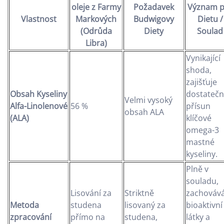
oleje z Farmy
Požadavek
Význam p
Vlastnost
Markových
Budwigovy
Dietu /
(Odrůda
Diety
Soulad
Libra)
Vynikající
shoda,
zajišťuje
Obsah Kyseliny
dostatečn
Velmi vysoký
Alfa-Linolenové
56 %
přísun
obsah ALA
(ALA)
klíčové
omega-3
mastné
kyseliny.
Plně v
souladu,
Lisování za
Striktně
zachováv
Metoda
studena
lisovaný za
bioaktivní
zpracování
přímo na
studena,
látky a