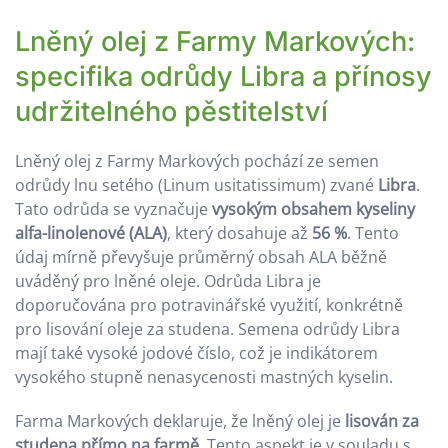
Lněný olej z Farmy Markových:
specifika odrůdy Libra a přínosy
udržitelného pěstitelství
Lněný olej z Farmy Markových pochází ze semen
odrůdy lnu setého (Linum usitatissimum) zvané
Libra
.
Tato odrůda se vyznačuje
vysokým obsahem kyseliny
alfa-linolenové (ALA)
, který dosahuje až
56 %
. Tento
údaj mírně převyšuje průměrný obsah ALA běžně
uváděný pro lněné oleje. Odrůda Libra je
doporučována pro potravinářské využití, konkrétně
pro lisování oleje za studena. Semena odrůdy Libra
mají také vysoké jodové číslo, což je indikátorem
vysokého stupně nenasycenosti mastných kyselin.
Farma Markových deklaruje, že lněný olej je
lisován za
studena přímo na farmě
. Tento aspekt je v souladu s