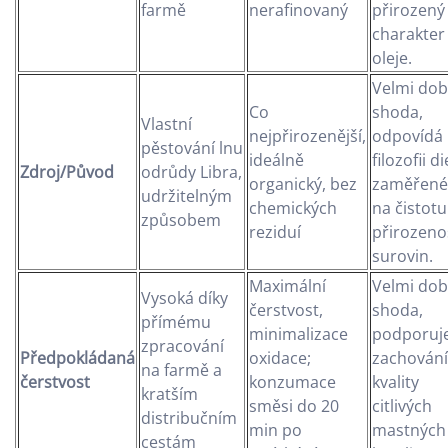
farmě
nerafinovaný
přirozený
charakter
oleje.
Velmi dob
Co
shoda,
Vlastní
nejpřirozenější,
odpovídá
pěstování lnu
ideálně
filozofii di
Zdroj/Původ
odrůdy Libra,
organický, bez
zaměřené
udržitelným
chemických
na čistotu
způsobem
reziduí
přirozeno
surovin.
Maximální
Velmi dob
Vysoká díky
čerstvost,
shoda,
přímému
minimalizace
podporuj
zpracování
Předpokládaná
oxidace;
zachování
na farmě a
čerstvost
konzumace
kvality
kratším
směsi do 20
citlivých
distribučním
min po
mastných
cestám