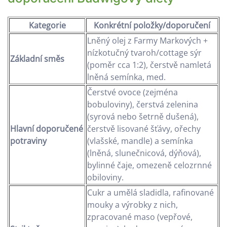
Kategorie
Konkrétní položky/doporučení
Lněný olej z Farmy Markových +
nízkotučný tvaroh/cottage sýr
Základní směs
(poměr cca 1:2), čerstvě namletá
lněná semínka, med.
Čerstvé ovoce (zejména
bobuloviny), čerstvá zelenina
(syrová nebo šetrně dušená),
Hlavní doporučené
čerstvě lisované šťávy, ořechy
potraviny
(vlašské, mandle) a semínka
(lněná, slunečnicová, dýňová),
bylinné čaje, omezeně celozrnné
obiloviny.
Cukr a umělá sladidla, rafinované
mouky a výrobky z nich,
zpracované maso (vepřové,