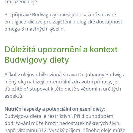
zmrazení oleje.
Při přípravě Budwigovy směsi je dosažení správné
emulgace klíčové pro zajištění biologické dostupnosti
omega-3 mastných kyselin.
Důležitá upozornění a kontext
Budwigovy diety
Ačkoliv olejovo-bílkovinná strava Dr. Johanny Budwig a
lněný olej nabízejí potenciální zdravotní přínosy, je
důležité přistupovat k této dietě s vědomím určitých
aspektů.
Nutriční aspekty a potenciální omezení diety:
Budwigova dieta je restriktivní. Při dlouhodobém
dodržování může hrozit nedostatek některých živin,
např. vitamínu B12. Vysoký příjem lněného oleje může