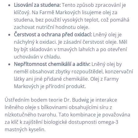
Lisování za studena:
Tento způsob zpracování je
klíčový. Na Farmě Markových lisujeme olej za
studena, bez použití vysokých teplot, což pomáhá
zachovat nutriční hodnotu oleje.
Čerstvost a ochrana před oxidací:
Lněný olej je
náchylný k oxidaci. Je zásadní čerstvost oleje. Měl
by být skladován v tmavých lahvích a po otevření
uchováván v chladu.
Nepřítomnost chemikálií a aditiv:
Lněný olej by
neměl obsahovat zbytky rozpouštědel, konzervační
látky ani jiné přidané chemikálie. Olej z Farmy
Markových je přírodní produkt.
Ústředním bodem teorie Dr. Budwig je interakce
lněného oleje s bílkovinami obsahujícími síru z
nízkotučného tvarohu. Tato kombinace je považována
za klíč k zajištění biologické dostupnosti omega-3
mastných kyselin.