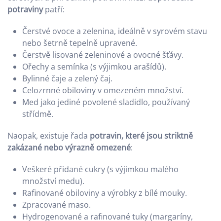
potraviny
patří:
Čerstvé ovoce a zelenina, ideálně v syrovém stavu
nebo šetrně tepelně upravené.
Čerstvě lisované zeleninové a ovocné šťávy.
Ořechy a semínka (s výjimkou arašídů).
Bylinné čaje a zelený čaj.
Celozrnné obiloviny v omezeném množství.
Med jako jediné povolené sladidlo, používaný
střídmě.
Naopak, existuje řada
potravin, které jsou striktně
zakázané nebo výrazně omezené
:
Veškeré přidané cukry (s výjimkou malého
množství medu).
Rafinované obiloviny a výrobky z bílé mouky.
Zpracované maso.
Hydrogenované a rafinované tuky (margaríny,