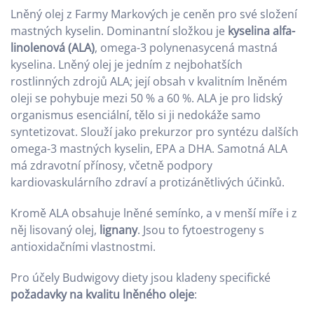
Lněný olej z Farmy Markových je ceněn pro své složení
mastných kyselin. Dominantní složkou je
kyselina alfa-
linolenová (ALA)
, omega-3 polynenasycená mastná
kyselina. Lněný olej je jedním z nejbohatších
rostlinných zdrojů ALA; její obsah v kvalitním lněném
oleji se pohybuje mezi 50 % a 60 %. ALA je pro lidský
organismus esenciální, tělo si ji nedokáže samo
syntetizovat. Slouží jako prekurzor pro syntézu dalších
omega-3 mastných kyselin, EPA a DHA. Samotná ALA
má zdravotní přínosy, včetně podpory
kardiovaskulárního zdraví a protizánětlivých účinků.
Kromě ALA obsahuje lněné semínko, a v menší míře i z
něj lisovaný olej,
lignany
. Jsou to fytoestrogeny s
antioxidačními vlastnostmi.
Pro účely Budwigovy diety jsou kladeny specifické
požadavky na kvalitu lněného oleje
: