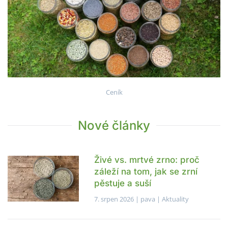
Ceník
Nové články
Živé vs. mrtvé zrno: proč
záleží na tom, jak se zrní
pěstuje a suší
7. srpen 2026
| pava |
Aktuality