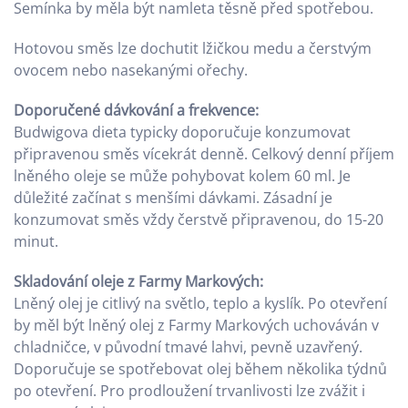
Semínka by měla být namleta těsně před spotřebou.
Hotovou směs lze dochutit lžičkou medu a čerstvým
ovocem nebo nasekanými ořechy.
Doporučené dávkování a frekvence:
Budwigova dieta typicky doporučuje konzumovat
připravenou směs vícekrát denně. Celkový denní příjem
lněného oleje se může pohybovat kolem 60 ml. Je
důležité začínat s menšími dávkami. Zásadní je
konzumovat směs vždy čerstvě připravenou, do 15-20
minut.
Skladování oleje z Farmy Markových:
Lněný olej je citlivý na světlo, teplo a kyslík. Po otevření
by měl být lněný olej z Farmy Markových uchováván v
chladničce, v původní tmavé lahvi, pevně uzavřený.
Doporučuje se spotřebovat olej během několika týdnů
po otevření. Pro prodloužení trvanlivosti lze zvážit i