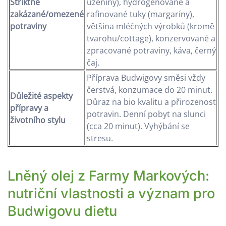
Striktně
uzeniny), hydrogenované a
zakázané/omezené
rafinované tuky (margaríny),
potraviny
většina mléčných výrobků (kromě
tvarohu/cottage), konzervované a
zpracované potraviny, káva, černý
čaj.
Příprava Budwigovy směsi vždy
čerstvá, konzumace do 20 minut.
Důležité aspekty
Důraz na bio kvalitu a přirozenost
přípravy a
potravin. Denní pobyt na slunci
životního stylu
(cca 20 minut). Vyhýbání se
stresu.
Lněný olej z Farmy Markových:
nutriční vlastnosti a význam pro
Budwigovu dietu