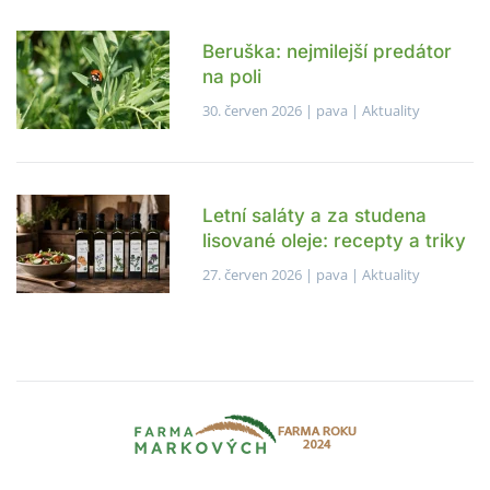
Beruška: nejmilejší predátor
na poli
30. červen 2026
| pava |
Aktuality
Letní saláty a za studena
lisované oleje: recepty a triky
27. červen 2026
| pava |
Aktuality