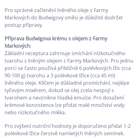
Pro správné začlenění lněného oleje z Farmy
Markových do Budwigovy směsi je důležité dodržet
postup přípravy.
Příprava Budwigova krému s olejem z Farmy
Markových:
Základní receptura zahrnuje smíchání nízkotučného
tvarohu s lněným olejem z Farmy Markových. Pro jednu
porci se často používá přibližně 6 polévkových lžic (cca
90-100 g) tvarohu a 3 polévkové lžíce (cca 45 ml)
lněného oleje. Klíčem je důkladné promíchání, nejlépe
tyčovým mixérem, dokud se olej zcela nespojí s
tvarohem a nevznikne hladká emulze. Pro dosažení
krémové konzistence lze přidat malé množství vody
nebo nízkotučného mléka.
Pro zvýšení nutriční hodnoty je doporučeno přidat 1-2
polévkové lžíce čerstvě namletých lněných semínek.