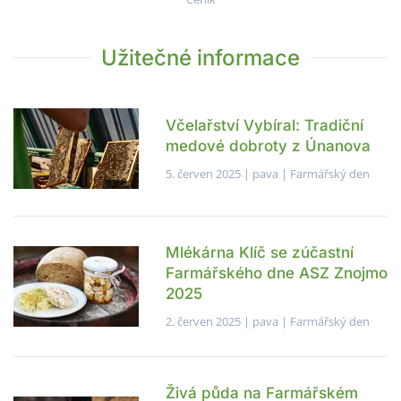
Užitečné informace
Včelařství Vybíral: Tradiční
medové dobroty z Únanova
5. červen 2025
| pava |
Farmářský den
Mlékárna Klíč se zúčastní
Farmářského dne ASZ Znojmo
2025
2. červen 2025
| pava |
Farmářský den
Živá půda na Farmářském