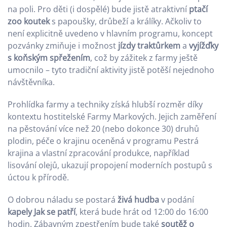
na poli. Pro děti (i dospělé) bude jistě atraktivní
ptačí
zoo koutek
s papoušky, drůbeží a králíky. Ačkoliv to
není explicitně uvedeno v hlavním programu, koncept
pozvánky zmiňuje i možnost
jízdy traktůrkem
a
vyjížďky
s koňským spřežením
, což by zážitek z farmy ještě
umocnilo – tyto tradiční aktivity jistě potěší nejednoho
návštěvníka.
Prohlídka farmy a techniky získá hlubší rozměr díky
kontextu hostitelské Farmy Markových. Jejich zaměření
na pěstování více než 20 (nebo dokonce 30) druhů
plodin, péče o krajinu oceněná v programu Pestrá
krajina a vlastní zpracování produkce, například
lisování olejů, ukazují propojení moderních postupů s
úctou k přírodě.
O dobrou náladu se postará
živá hudba
v podání
kapely Jak se patří
, která bude hrát od 12:00 do 16:00
hodin. Zábavným zpestřením bude také
soutěž o