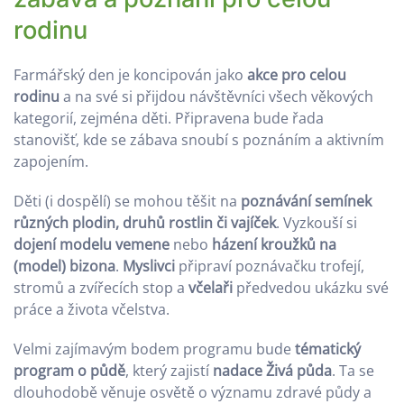
rodinu
Farmářský den je koncipován jako
akce pro celou
rodinu
a na své si přijdou návštěvníci všech věkových
kategorií, zejména děti. Připravena bude řada
stanovišť, kde se zábava snoubí s poznáním a aktivním
zapojením.
Děti (i dospělí) se mohou těšit na
poznávání semínek
různých plodin, druhů rostlin či vajíček
. Vyzkouší si
dojení modelu vemene
nebo
házení kroužků na
(model) bizona
.
Myslivci
připraví poznávačku trofejí,
stromů a zvířecích stop a
včelaři
předvedou ukázku své
práce a života včelstva.
Velmi zajímavým bodem programu bude
tématický
program o půdě
, který zajistí
nadace Živá půda
. Ta se
dlouhodobě věnuje osvětě o významu zdravé půdy a