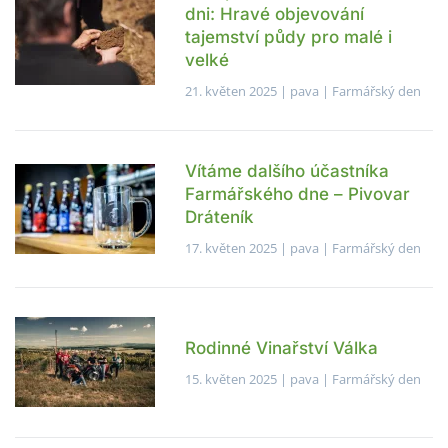
dni: Hravé objevování
tajemství půdy pro malé i
velké
21. květen 2025
| pava |
Farmářský den
Vítáme dalšího účastníka
Farmářského dne – Pivovar
Dráteník
17. květen 2025
| pava |
Farmářský den
Rodinné Vinařství Válka
15. květen 2025
| pava |
Farmářský den