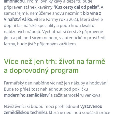
limonádou
. Pro milovníky kávy a dezertů bude
připraven stánek kavárny
"Kus cesty dál od pekla"
. A
samozřejmě, nemůžeme znovu nezmínit
bio vína z
Vinařství Válka
, vítěze Farmy roku 2023, která skvěle
doplní farmářské speciality a podtrhnou kvalitu
nabízených nápojů. Vychutnat si čerstvě připravené
jídlo a pití pod širým nebem, v autentickém prostředí
farmy, bude jistě příjemným zážitkem.
Více než jen trh: život na farmě
a doprovodný program
Farmářský den nabídne víc než jen nákupy a hodování.
Bude to příležitost nahlédnout pod pokličku
moderního zemědělství
a zažít atmosféru venkova.
Návštěvníci si budou moci prohlédnout
vystavenou
zemědělskou techniku
, která je nedílnou součástí práce