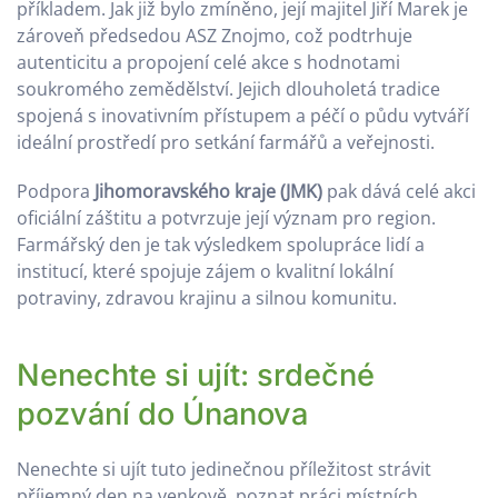
příkladem. Jak již bylo zmíněno, její majitel Jiří Marek je
zároveň předsedou ASZ Znojmo, což podtrhuje
autenticitu a propojení celé akce s hodnotami
soukromého zemědělství. Jejich dlouholetá tradice
spojená s inovativním přístupem a péčí o půdu vytváří
ideální prostředí pro setkání farmářů a veřejnosti.
Podpora
Jihomoravského kraje (JMK)
pak dává celé akci
oficiální záštitu a potvrzuje její význam pro region.
Farmářský den je tak výsledkem spolupráce lidí a
institucí, které spojuje zájem o kvalitní lokální
potraviny, zdravou krajinu a silnou komunitu.
Nenechte si ujít: srdečné
pozvání do Únanova
Nenechte si ujít tuto jedinečnou příležitost strávit
příjemný den na venkově, poznat práci místních