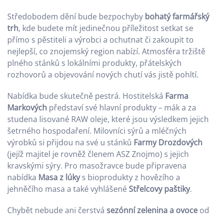
Středobodem dění bude bezpochyby
bohatý farmářský
trh
, kde budete mít jedinečnou příležitost setkat se
přímo s pěstiteli a výrobci a ochutnat či zakoupit to
nejlepší, co znojemský region nabízí. Atmosféra tržiště
plného stánků s lokálními produkty, přátelských
rozhovorů a objevování nových chutí vás jistě pohltí.
Nabídka bude skutečně pestrá. Hostitelská
Farma
Markových
představí své hlavní produkty – mák a za
studena lisované RAW oleje, které jsou výsledkem jejich
šetrného hospodaření. Milovníci sýrů a mléčných
výrobků si přijdou na své u stánků
Farmy Drozdových
(jejíž majitel je rovněž členem ASZ Znojmo) s jejich
kravskými sýry. Pro masožravce bude připravena
nabídka
Masa z lúky
s bioprodukty z hovězího a
jehněčího masa a také vyhlášené
Střelcovy paštiky
.
Chybět nebude ani čerstvá
sezónní zelenina a ovoce
od