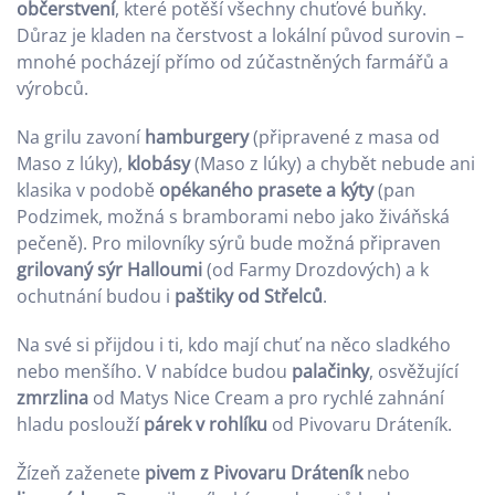
občerstvení
, které potěší všechny chuťové buňky.
Důraz je kladen na čerstvost a lokální původ surovin –
mnohé pocházejí přímo od zúčastněných farmářů a
výrobců.
Na grilu zavoní
hamburgery
(připravené z masa od
Maso z lúky),
klobásy
(Maso z lúky) a chybět nebude ani
klasika v podobě
opékaného prasete a kýty
(pan
Podzimek, možná s bramborami nebo jako živáňská
pečeně). Pro milovníky sýrů bude možná připraven
grilovaný sýr Halloumi
(od Farmy Drozdových) a k
ochutnání budou i
paštiky od Střelců
.
Na své si přijdou i ti, kdo mají chuť na něco sladkého
nebo menšího. V nabídce budou
palačinky
, osvěžující
zmrzlina
od Matys Nice Cream a pro rychlé zahnání
hladu poslouží
párek v rohlíku
od Pivovaru Dráteník.
Žízeň zaženete
pivem z Pivovaru Dráteník
nebo