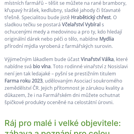
místních farmářů – těšit se můžete na rané brambory,
křupavý hrášek, kedlubny, sladké jahody či šťavnaté
třešně. Specialitou bude jistě
Hrabětický chřest
. O
sladkou tečku se postará
Včelařství Vybíral
s
ochucenými medy a medovinou a pro ty, kdo hledají
originální dárek nebo péči o tělo, nabídne
Mydlia
přírodní mýdla vyrobená z farmářských surovin.
Výjimečným lákadlem bude účast
Vinařství Válka
, které
nabídne svá
bio vína
. Toto rodinné vinařství z Nosislavi
není jen tak ledajaké – pyšní se prestižním titulem
Farma roku 2023
, udělovaným Asociací soukromého
zemědělství ČR. Jejich přítomnost je zárukou kvality a
důkazem, že i na Farmářském dni můžete ochutnat
špičkové produkty oceněné na celostátní úrovni.
Ráj pro malé i velké objevitele:
zábava a poznání pro celou