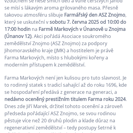
vzduchem se nese smích dětí a vůně čerstvých jahod
se mísí s lákavým aroma grilovaného masa. Přesně
takovou atmosféru slibuje
Farmářský den ASZ Znojmo
,
který se uskuteční v
sobotu 7. června 2025 od 10:00 do
17:00 hodin
na
Farmě Markových v Únanově u Znojma
(Únanov 12)
. Akci pořádá Asociace soukromého
zemědělství Znojmo (ASZ Znojmo) za podpory
Jihomoravského kraje (JMK) a hostitelem je právě
Farma Markových, místo s hlubokými kořeny a
moderním přístupem k zemědělství.
Farma Markových není jen kulisou pro tuto slavnost. Je
to rodinný statek s tradicí sahající až do roku 1696, kde
se hospodaření předává z generace na generaci, a
nedávno oceněný prestižním titulem Farma roku 2024
.
Dnes zde Jiří Marek, držitel tohoto ocenění a zároveň
předseda pořádající ASZ Znojmo, se svou rodinou
pěstuje více než 20 druhů plodin a klade důraz na
regenerativní zemědělství – tedy postupy šetrné k