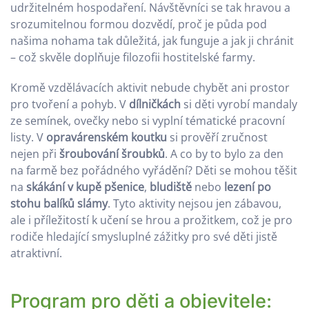
udržitelném hospodaření. Návštěvníci se tak hravou a
srozumitelnou formou dozvědí, proč je půda pod
našima nohama tak důležitá, jak funguje a jak ji chránit
– což skvěle doplňuje filozofii hostitelské farmy.
Kromě vzdělávacích aktivit nebude chybět ani prostor
pro tvoření a pohyb. V
dílničkách
si děti vyrobí mandaly
ze semínek, ovečky nebo si vyplní tématické pracovní
listy. V
opravárenském koutku
si prověří zručnost
nejen při
šroubování šroubků
. A co by to bylo za den
na farmě bez pořádného vyřádění? Děti se mohou těšit
na
skákání v kupě pšenice
,
bludiště
nebo
lezení po
stohu balíků slámy
. Tyto aktivity nejsou jen zábavou,
ale i příležitostí k učení se hrou a prožitkem, což je pro
rodiče hledající smysluplné zážitky pro své děti jistě
atraktivní.
Program pro děti a objevitele: