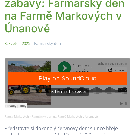
zábavy: Farmářský den
na Farmě Markových v
Únanově
3. květen 2025
|
Farmářský den
Farma Markových
·
Farmářský den na Farmě Markových v Únanově
Představte si dokonalý červnový den: slunce hřeje,