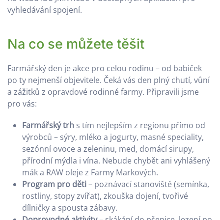
vyhledávání spojení.
Na co se můžete těšit
Farmářský den je akce pro celou rodinu – od babiček
po ty nejmenší objevitele. Čeká vás den plný chutí, vůní
a zážitků z opravdové rodinné farmy. Připravili jsme
pro vás:
Farmářský trh
s tím nejlepším z regionu přímo od
výrobců – sýry, mléko a jogurty, masné speciality,
sezónní ovoce a zeleninu, med, domácí sirupy,
přírodní mýdla i vína. Nebude chybět ani vyhlášený
mák a RAW oleje z Farmy Markových.
Program pro děti
– poznávací stanoviště (semínka,
rostliny, stopy zvířat), zkouška dojení, tvořivé
dílničky a spousta zábavy.
Doprovodné aktivity
– skákání do pšenice, lezení po