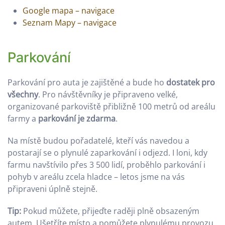
Google mapa – navigace
Seznam Mapy – navigace
Parkování
Parkování pro auta je zajištěné a bude ho
dostatek pro
všechny
. Pro návštěvníky je připraveno velké,
organizované parkoviště přibližně 100 metrů od areálu
farmy a
parkování je zdarma
.
Na místě budou pořadatelé, kteří vás navedou a
postarají se o plynulé zaparkování i odjezd. I loni, kdy
farmu navštívilo přes 3 500 lidí, proběhlo parkování i
pohyb v areálu zcela hladce – letos jsme na vás
připraveni úplně stejně.
Tip:
Pokud můžete, přijeďte raději plně obsazeným
autem. Ušetříte místo a pomůžete plynulému provozu.