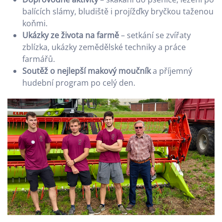
balících slámy, bludiště i projížďky bryčkou taženou
koňmi.
Ukázky ze života na farmě
– setkání se zvířaty
zblízka, ukázky zemědělské techniky a práce
farmářů.
Soutěž o nejlepší makový moučník
a příjemný
hudební program po celý den.