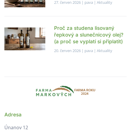
27. červen 2026
| pava |
Aktuality
Proč za studena lisovaný
řepkový a slunečnicový olej?
(a proč se vyplatí si připlatit)
20. červen 2026
| pava |
Aktuality
Adresa
Únanov 12