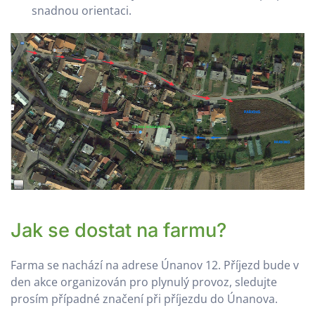
snadnou orientaci.
Jak se dostat na farmu?
Farma se nachází na adrese Únanov 12. Příjezd bude v
den akce organizován pro plynulý provoz, sledujte
prosím případné značení při příjezdu do Únanova.