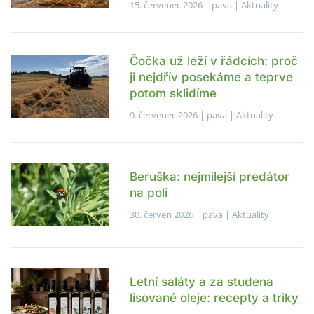
15. červenec 2026
| pava |
Aktuality
Čočka už leží v řádcích: proč
ji nejdřív posekáme a teprve
potom sklidíme
9. červenec 2026
| pava |
Aktuality
Beruška: nejmilejší predátor
na poli
30. červen 2026
| pava |
Aktuality
Letní saláty a za studena
lisované oleje: recepty a triky