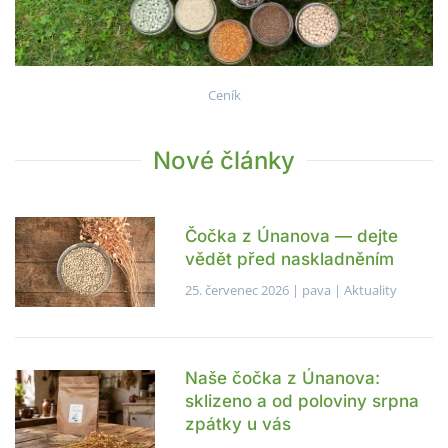
Ceník
Nové články
Čočka z Únanova — dejte
vědět před naskladněním
25. červenec 2026
| pava |
Aktuality
Naše čočka z Únanova:
sklizeno a od poloviny srpna
zpátky u vás