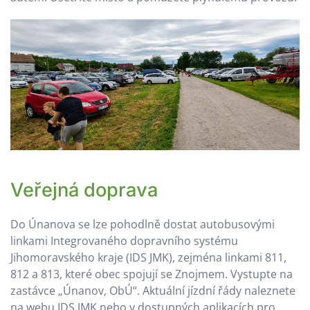
Veřejná doprava
Do Únanova se lze pohodlně dostat autobusovými
linkami Integrovaného dopravního systému
Jihomoravského kraje (IDS JMK), zejména linkami 811,
812 a 813, které obec spojují se Znojmem. Vystupte na
zastávce „Únanov, ObÚ“. Aktuální jízdní řády naleznete
na webu IDS JMK nebo v dostupných aplikacích pro