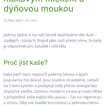
dýňovou moukou
23. říjen 2025
|
Aktuality
Jednou týdně si na naší farmě dopřáváme den kaší –
sladkých i slaných. Stejně jako naši předci víme, že kaše
je odpočinek pro žaludek i celé tělo.
Proč jíst kaše?
Kaše patří mezi nejstarší pokrmy lidstva a jejich
popularita má důvod. Jsou snadno stravitelné, netlačí
na trávicí systém a poskytují stálý přísun energie bez
zbytečné zátěže. Zatímco moderní strava je často těžká
a přeplněná, kaše nabízí tělu pauzu – čas na regeneraci
a očistu. Díky své hladké konzistenci a jednoduchému