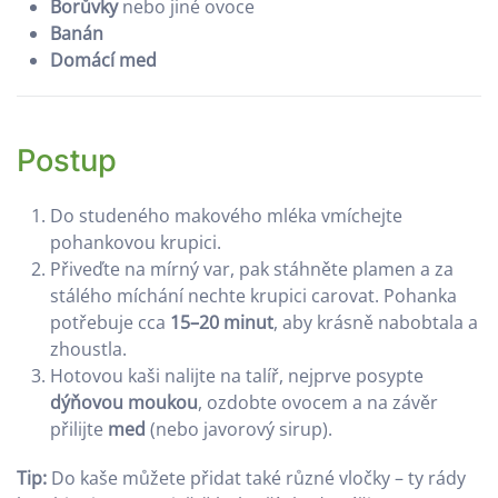
Borůvky
nebo jiné ovoce
Banán
Domácí med
Postup
Do studeného makového mléka vmíchejte
pohankovou krupici.
Přiveďte na mírný var, pak stáhněte plamen a za
stálého míchání nechte krupici carovat. Pohanka
potřebuje cca
15–20 minut
, aby krásně nabobtala a
zhoustla.
Hotovou kaši nalijte na talíř, nejprve posypte
dýňovou moukou
, ozdobte ovocem a na závěr
přilijte
med
(nebo javorový sirup).
Tip:
Do kaše můžete přidat také různé vločky – ty rády