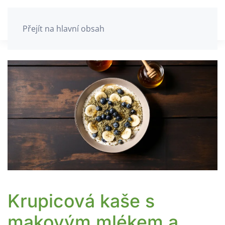
Přejít na hlavní obsah
Krupicová kaše s
makovým mlékem a