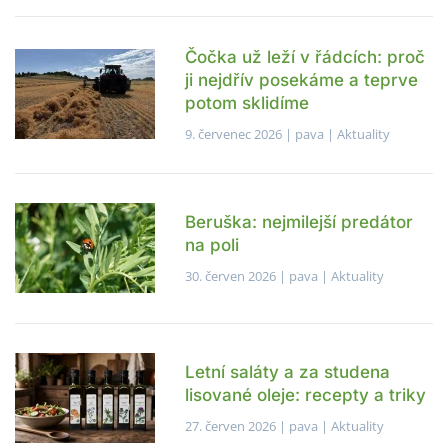
Čočka už leží v řádcích: proč
ji nejdřív posekáme a teprve
potom sklidíme
9. červenec 2026
| pava |
Aktuality
Beruška: nejmilejší predátor
na poli
30. červen 2026
| pava |
Aktuality
Letní saláty a za studena
lisované oleje: recepty a triky
27. červen 2026
| pava |
Aktuality