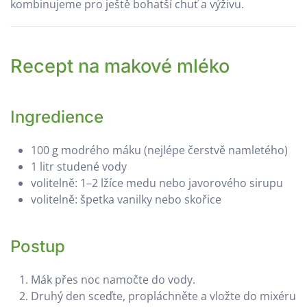
kombinujeme pro ještě bohatší chuť a výživu.
Recept na makové mléko
Ingredience
100 g modrého máku (nejlépe čerstvě namletého)
1 litr studené vody
volitelně: 1–2 lžíce medu nebo javorového sirupu
volitelně: špetka vanilky nebo skořice
Postup
Mák přes noc namočte do vody.
Druhý den sceďte, propláchněte a vložte do mixéru